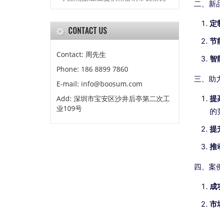
二、新
定
CONTACT US
节
Contact: 周先生
智
Phone: 186 8899 7860
三、助
E-mail: info@boosum.com
Add: 深圳市宝安区沙井后亭第二次工
提
业109号
的
提
推
四、案
成
市