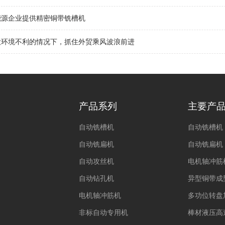
能源企业提供精密铜带铣槽机
大环境不利的情况下，抓住外贸乘风波浪前进
产品系列
主要产
自动铣槽机
自动铣槽机
自动铣扁机
自动铣扁机
自动攻丝机
电机轴冲筋
自动钻孔机
异型铜带成
电机轴冲筋机
多功位转盘
非标自动专用机
棒材液压高