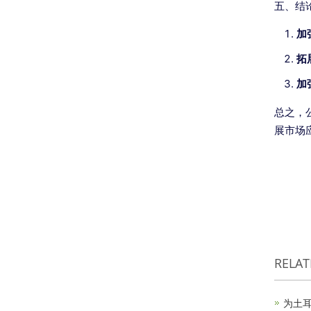
五、结
加
拓
加
总之，
展市场
RELA
为土