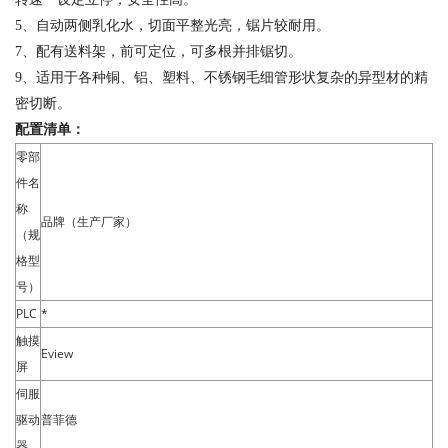
5、自动两侧乳化水，切面平整光亮，锯片较耐用。
7、配有送料架，前可定位，可多根并排锯切。
9、适用于各种铜、铝、塑料、不锈钢毛细管形状复杂的异型材的精
密切断。
配置清单：
零部
件名
称
品牌（生产厂家）
（规
格型
号）
PLC
*
触摸
Eview
屏
伺服
驱动
普菲德
器