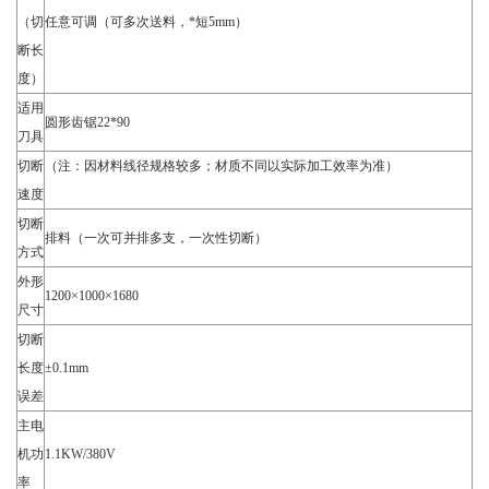
（切
任意可调（可多次送料，*短5mm）
断长
度）
适用
圆形齿锯22*90
刀具
切断
（注：因材料线径规格较多；材质不同以实际加工效率为准）
速度
切断
排料（一次可并排多支，一次性切断）
方式
外形
1200×1000×1680
尺寸
切断
长度
±0.1mm
误差
主电
机功
1.1KW/380V
率