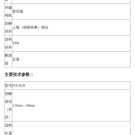
伺服
普菲德
电机
切断
上银（精密研磨）闽台
丝杆
送料
TPR
丝杆
断路
正泰
器
主要技术参数：
型号
DX1020
切断
直径
1.0mm—20mm
（外
径）
送料
长度