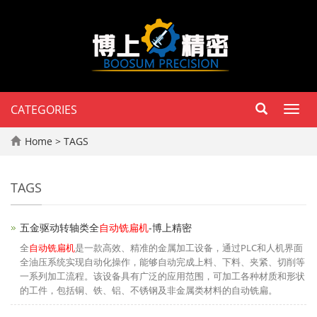
CATEGORIES
Toggl
navig
Home
> TAGS
TAGS
五金驱动转轴类全
自动铣扁机
-博上精密
全
自动铣扁机
是一款高效、精准的金属加工设备，通过PLC和人机界面
全油压系统实现自动化操作，能够自动完成上料、下料、夹紧、切削等
一系列加工流程。该设备具有广泛的应用范围，可加工各种材质和形状
的工件，包括铜、铁、铝、不锈钢及非金属类材料的自动铣扁。